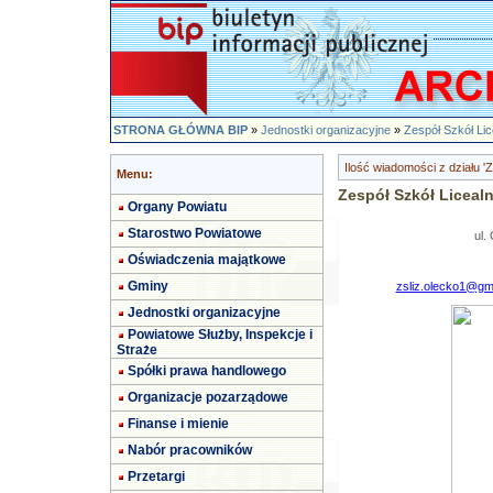
STRONA GŁÓWNA BIP
»
Jednostki organizacyjne
»
Zespół Szkół Li
Ilość wiadomości z działu 
Menu:
Zespół Szkół Licea
Organy Powiatu
Starostwo Powiatowe
ul.
Oświadczenia majątkowe
Gminy
zsliz.olecko1@gm
Jednostki organizacyjne
Powiatowe Służby, Inspekcje i
Straże
Spółki prawa handlowego
Organizacje pozarządowe
Finanse i mienie
Nabór pracowników
Przetargi