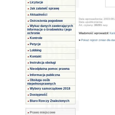
Licytacje
Jak załatwić sprawę
Aktualności
Data wprowadzenia: 2003-08-
Ostrzeżenia pogodowe
Data upublicznienia:
Art. czytany:
30201
razy
Wykaz danych zawierających
informacje o środowisku i jego
ochronie
Wiadomość wprowadził:
Kari
Kontrole
»
Pokaż rejestr zmian dla da
Petycje
Lobbing
Kontakt
Instrukcja obsługi
Nieodpłatna pomoc prawna
Informacja publiczna
Obsługa osób
niepełnosprawnych
Wybory samorządowe 2018
Dostępność
Biuro Rzeczy Znalezionych
Prawo miejscowe