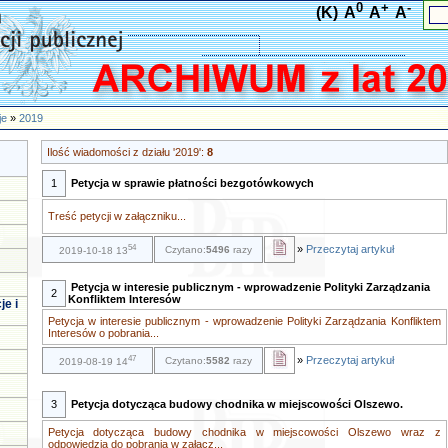
0
+
-
(K)
A
A
A
je
»
2019
Ilość wiadomości z działu '2019':
8
1
Petycja w sprawie płatności bezgotówkowych
Treść petycji w załączniku...
54
»
Przeczytaj artykuł
Czytano:
5496
razy
2019-10-18 13
Petycja w interesie publicznym - wprowadzenie Polityki Zarządzania
2
Konfliktem Interesów
je i
Petycja w interesie publicznym - wprowadzenie Polityki Zarządzania Konfliktem
Interesów o pobrania...
47
»
Przeczytaj artykuł
Czytano:
5582
razy
2019-08-19 14
3
Petycja dotycząca budowy chodnika w miejscowości Olszewo.
Petycja dotycząca budowy chodnika w miejscowości Olszewo wraz z
odpowiedzią do pobrania w załacz...