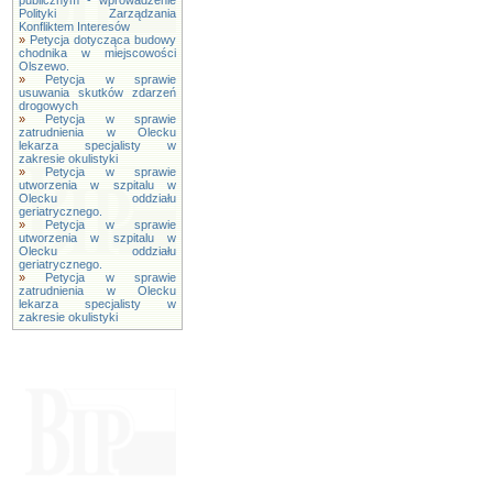
publicznym - wprowadzenie
Polityki Zarządzania
Konfliktem Interesów
»
Petycja dotycząca budowy
chodnika w miejscowości
Olszewo.
»
Petycja w sprawie
usuwania skutków zdarzeń
drogowych
»
Petycja w sprawie
zatrudnienia w Olecku
lekarza specjalisty w
zakresie okulistyki
»
Petycja w sprawie
utworzenia w szpitalu w
Olecku oddziału
geriatrycznego.
»
Petycja w sprawie
utworzenia w szpitalu w
Olecku oddziału
geriatrycznego.
»
Petycja w sprawie
zatrudnienia w Olecku
lekarza specjalisty w
zakresie okulistyki