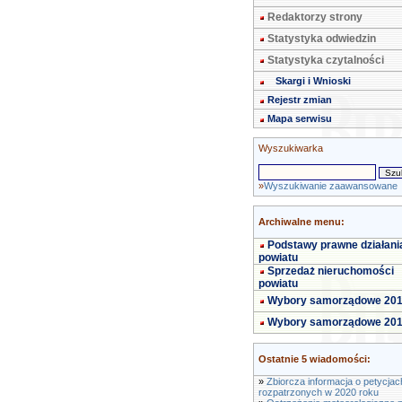
Redaktorzy strony
Statystyka odwiedzin
Statystyka czytalności
Skargi i Wnioski
Rejestr zmian
Mapa serwisu
Wyszukiwarka
»
Wyszukiwanie zaawansowane
Archiwalne menu:
Podstawy prawne działani
powiatu
Sprzedaż nieruchomości
powiatu
Wybory samorządowe 20
Wybory samorządowe 20
Ostatnie 5 wiadomości:
»
Zbiorcza informacja o petycjac
rozpatrzonych w 2020 roku