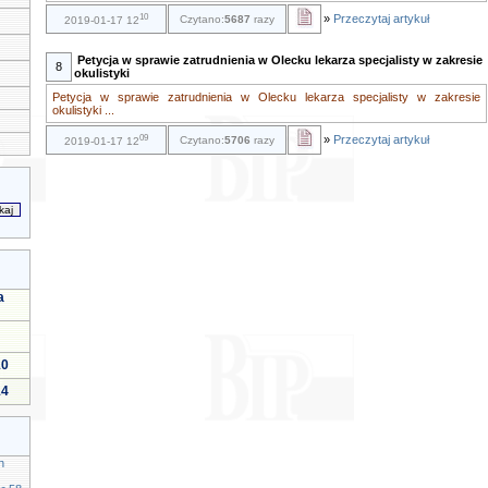
10
»
Przeczytaj artykuł
Czytano:
5687
razy
2019-01-17 12
Petycja w sprawie zatrudnienia w Olecku lekarza specjalisty w zakresie
8
okulistyki
Petycja w sprawie zatrudnienia w Olecku lekarza specjalisty w zakresie
okulistyki ...
09
»
Przeczytaj artykuł
Czytano:
5706
razy
2019-01-17 12
a
10
14
h