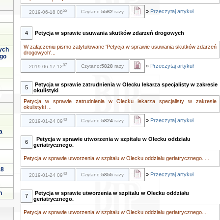
55
»
Przeczytaj artykuł
Czytano:
5562
razy
2019-06-18 08
4
Petycja w sprawie usuwania skutków zdarzeń drogowych
W załączeniu pismo zatytułowane 'Petycja w sprawie usuwania skutków zdarzeń
ych
drogowych'...
ego
07
»
Przeczytaj artykuł
Czytano:
5828
razy
2019-06-17 12
Petycja w sprawie zatrudnienia w Olecku lekarza specjalisty w zakresie
5
okulistyki
Petycja w sprawie zatrudnienia w Olecku lekarza specjalisty w zakresie
okulistyki ...
40
»
Przeczytaj artykuł
Czytano:
5824
razy
2019-01-24 09
a
Petycja w sprawie utworzenia w szpitalu w Olecku oddziału
6
geriatrycznego.
Petycja w sprawie utworzenia w szpitalu w Olecku oddziału geriatrycznego. ...
18
40
»
Przeczytaj artykuł
Czytano:
5855
razy
2019-01-24 09
h
Petycja w sprawie utworzenia w szpitalu w Olecku oddziału
7
geriatrycznego.
Petycja w sprawie utworzenia w szpitalu w Olecku oddziału geriatrycznego....