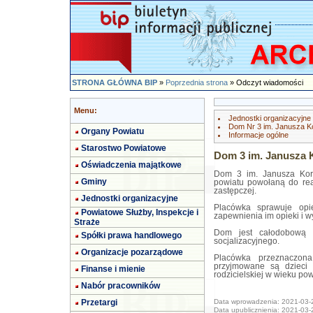
STRONA GŁÓWNA BIP
»
Poprzednia strona
» Odczyt wiadomości
Menu:
Jednostki organizacyjne
Dom Nr 3 im. Janusza K
Organy Powiatu
Informacje ogólne
Starostwo Powiatowe
Dom 3 im. Janusza 
Oświadczenia majątkowe
Dom 3 im. Janusza Korc
Gminy
powiatu powołaną do real
zastępczej.
Jednostki organizacyjne
Placówka sprawuje opi
Powiatowe Służby, Inspekcje i
zapewnienia im opieki i 
Straże
Dom jest całodobową 
Spółki prawa handlowego
socjalizacyjnego.
Organizacje pozarządowe
Placówka przeznaczon
przyjmowane są dzieci 
Finanse i mienie
rodzicielskiej w wieku pow
Nabór pracowników
Przetargi
Data wprowadzenia: 2021-03-
Data upublicznienia: 2021-03-