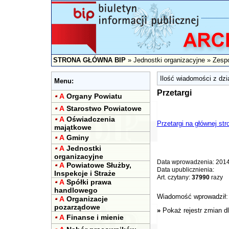
STRONA GŁÓWNA BIP
»
Jednostki organizacyjne
»
Zespó
Ilość wiadomości z dzia
Menu:
Przetargi
A
Organy Powiatu
A
Starostwo Powiatowe
A
Oświadczenia
Przetargi na głównej st
majątkowe
A
Gminy
A
Jednostki
organizacyjne
Data wprowadzenia: 2014
A
Powiatowe Służby,
Data upublicznienia:
Inspekcje i Straże
Art. czytany:
37990
razy
A
Spółki prawa
handlowego
Wiadomość wprowadził
A
Organizacje
pozarządowe
»
Pokaż rejestr zmian d
A
Finanse i mienie