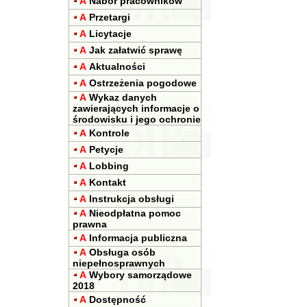
A
Nabór pracowników
A
Przetargi
A
Licytacje
A
Jak załatwić sprawę
A
Aktualności
A
Ostrzeżenia pogodowe
A
Wykaz danych
zawierających informacje o
środowisku i jego ochronie
A
Kontrole
A
Petycje
A
Lobbing
A
Kontakt
A
Instrukcja obsługi
A
Nieodpłatna pomoc
prawna
A
Informacja publiczna
A
Obsługa osób
niepełnosprawnych
A
Wybory samorządowe
2018
A
Dostępność