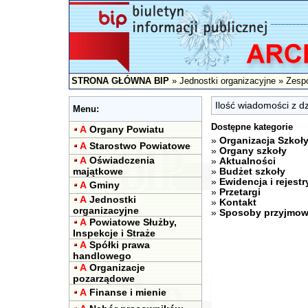
STRONA GŁÓWNA BIP
»
Jednostki organizacyjne
»
Zespó
Ilość wiadomości z dzi
Menu:
Dostępne kategorie
A
Organy Powiatu
»
Organizacja Szkoł
A
Starostwo Powiatowe
»
Organy szkoły
A
Oświadczenia
»
Aktualności
majątkowe
»
Budżet szkoły
»
Ewidencja i rejestr
A
Gminy
»
Przetargi
A
Jednostki
»
Kontakt
organizacyjne
»
Sposoby przyjmowa
A
Powiatowe Służby,
Inspekcje i Straże
A
Spółki prawa
handlowego
A
Organizacje
pozarządowe
A
Finanse i mienie