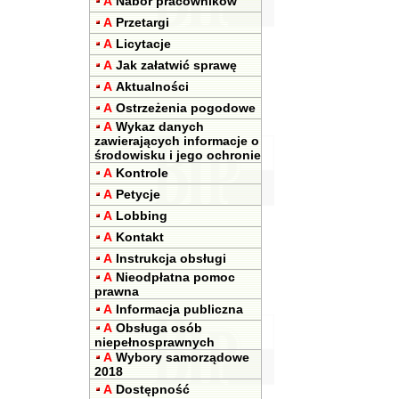
A
Nabór pracowników
A
Przetargi
A
Licytacje
A
Jak załatwić sprawę
A
Aktualności
A
Ostrzeżenia pogodowe
A
Wykaz danych
zawierających informacje o
środowisku i jego ochronie
A
Kontrole
A
Petycje
A
Lobbing
A
Kontakt
A
Instrukcja obsługi
A
Nieodpłatna pomoc
prawna
A
Informacja publiczna
A
Obsługa osób
niepełnosprawnych
A
Wybory samorządowe
2018
A
Dostępność