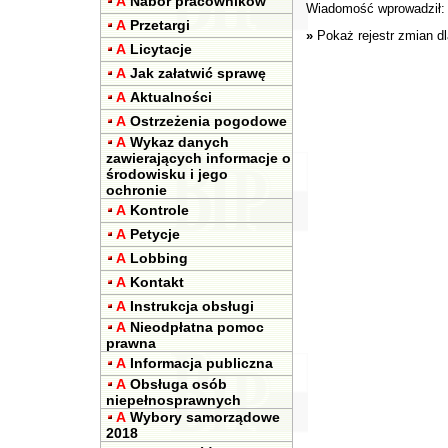
A
Nabór pracowników
Wiadomość wprowadził
A
Przetargi
»
Pokaż rejestr zmian d
A
Licytacje
A
Jak załatwić sprawę
A
Aktualności
A
Ostrzeżenia pogodowe
A
Wykaz danych
zawierających informacje o
środowisku i jego
ochronie
A
Kontrole
A
Petycje
A
Lobbing
A
Kontakt
A
Instrukcja obsługi
A
Nieodpłatna pomoc
prawna
A
Informacja publiczna
A
Obsługa osób
niepełnosprawnych
A
Wybory samorządowe
2018