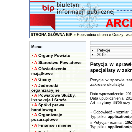
STRONA GŁÓWNA BIP
»
Poprzednia strona
» Odczyt wia
Menu:
Petycje
2019
A
Organy Powiatu
A
Starostwo Powiatowe
Petycja w sprawi
A
Oświadczenia
specjalisty w zakr
majątkowe
A
Gminy
Petycja w sprawie zat
zakresie okulistyki
A
Jednostki
organizacyjne
Data wprowadzenia: 201
A
Powiatowe Służby,
Data upublicznienia: 20
Inspekcje i Straże
Art. czytany:
5705
razy
A
Spółki prawa
handlowego
»
Odpowiedź
- rozmiar:
A
Organizacje
Typ pliku:
application/p
pozarządowe
»
Petycja
- rozmiar:
196
A
Finanse i mienie
Typ pliku:
application/p