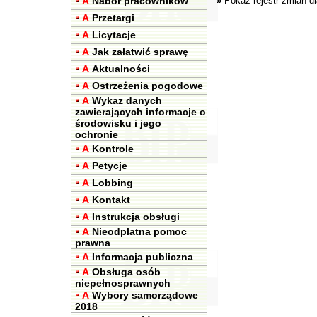
A
Nabór pracowników
»
Pokaż rejestr zmian d
A
Przetargi
A
Licytacje
A
Jak załatwić sprawę
A
Aktualności
A
Ostrzeżenia pogodowe
A
Wykaz danych
zawierających informacje o
środowisku i jego
ochronie
A
Kontrole
A
Petycje
A
Lobbing
A
Kontakt
A
Instrukcja obsługi
A
Nieodpłatna pomoc
prawna
A
Informacja publiczna
A
Obsługa osób
niepełnosprawnych
A
Wybory samorządowe
2018