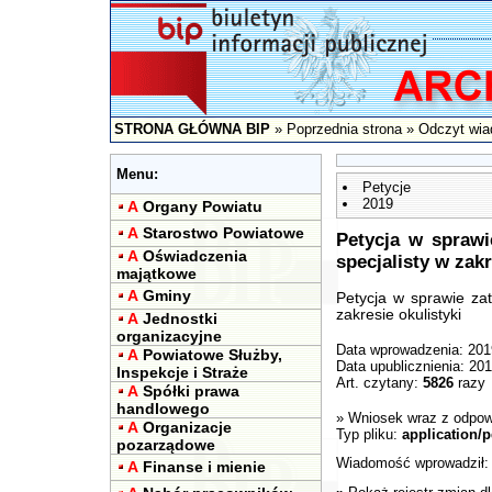
STRONA GŁÓWNA BIP
»
Poprzednia strona
» Odczyt wia
Menu:
Petycje
2019
A
Organy Powiatu
A
Starostwo Powiatowe
Petycja w sprawi
A
Oświadczenia
specjalisty w zakr
majątkowe
A
Gminy
Petycja w sprawie zat
zakresie okulistyki
A
Jednostki
organizacyjne
Data wprowadzenia: 201
A
Powiatowe Służby,
Data upublicznienia: 20
Inspekcje i Straże
Art. czytany:
5826
razy
A
Spółki prawa
handlowego
»
Wniosek wraz z odpow
A
Organizacje
Typ pliku:
application/p
pozarządowe
Wiadomość wprowadził
A
Finanse i mienie