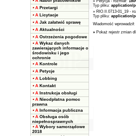
A
Nabór pracowników
»
Petycja
- rozmiar:
180
Typ pliku:
application/p
A
Przetargi
»
RIO.II.0713-01_19
- ro
A
Licytacje
Typ pliku:
application/p
A
Jak załatwić sprawę
Wiadomość wprowadził
A
Aktualności
»
Pokaż rejestr zmian d
A
Ostrzeżenia pogodowe
A
Wykaz danych
zawierających informacje o
środowisku i jego
ochronie
A
Kontrole
A
Petycje
A
Lobbing
A
Kontakt
A
Instrukcja obsługi
A
Nieodpłatna pomoc
prawna
A
Informacja publiczna
A
Obsługa osób
niepełnosprawnych
A
Wybory samorządowe
2018