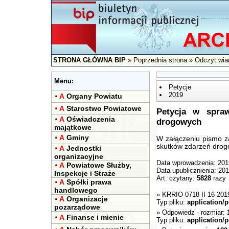
STRONA GŁÓWNA BIP
»
Poprzednia strona
» Odczyt wia
Menu:
Petycje
2019
A
Organy Powiatu
A
Starostwo Powiatowe
Petycja w spra
A
Oświadczenia
drogowych
majątkowe
A
Gminy
W załączeniu pismo z
skutków zdarzeń drog
A
Jednostki
organizacyjne
Data wprowadzenia: 201
A
Powiatowe Służby,
Data upublicznienia: 20
Inspekcje i Straże
Art. czytany:
5828
razy
A
Spółki prawa
handlowego
»
KRRIO-0718-II-16-201
A
Organizacje
Typ pliku:
application/p
pozarządowe
»
Odpowiedz
- rozmiar:
A
Finanse i mienie
Typ pliku:
application/p