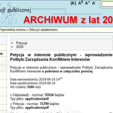
0
+
-
(K)
A
A
A
Poprzednia strona
» Odczyt wiadomości
Petycje
2019
we
Petycja w interesie publicznym - wprowadzenie
Polityki Zarządzania Konfliktem Interesów
Petycja w interesie publicznym - wprowadzenie Polityki Zarządzania
Konfliktem Interesów
o pobrania w załączniku poniżej
47
Data wprowadzenia: 2019-08-19 14
Data upublicznienia: 2019-08-19
Art. czytany:
5580
razy
»
Odpowiedź
- rozmiar:
57616
bajtów
Typ pliku:
application/pdf
»
Petycja
- rozmiar:
71709
bajtów
Typ pliku:
application/pdf