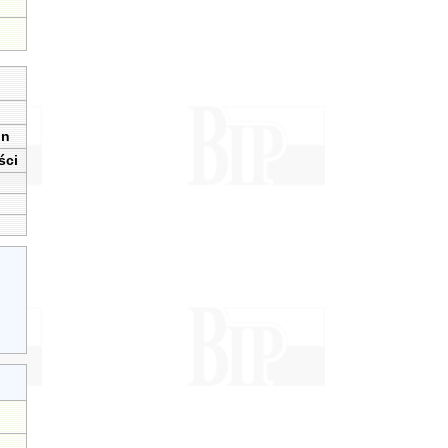
in
ści