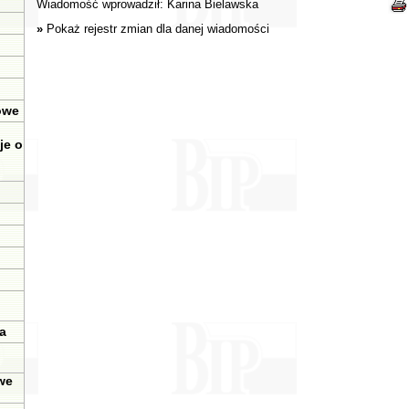
Wiadomość wprowadził:
Karina Bielawska
»
Pokaż rejestr zmian dla danej wiadomości
owe
je o
a
we