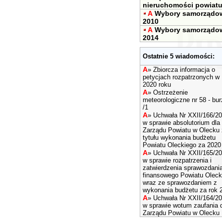
nieruchomości powiat
A
Wybory samorządo
2010
A
Wybory samorządo
2014
Ostatnie 5 wiadomości:
A
»
Zbiorcza informacja o
petycjach rozpatrzonych w
2020 roku
A
»
Ostrzeżenie
meteorologiczne nr 58 - bu
/1
A
»
Uchwała Nr XXII/166/2
w sprawie absolutorium dla
Zarządu Powiatu w Olecku 
tytułu wykonania budżetu
Powiatu Oleckiego za 2020 
A
»
Uchwała Nr XXII/165/2
w sprawie rozpatrzenia i
zatwierdzenia sprawozdani
finansowego Powiatu Oleck
wraz ze sprawozdaniem z
wykonania budżetu za rok 
A
»
Uchwała Nr XXII/164/2
w sprawie wotum zaufania 
Zarządu Powiatu w Olecku