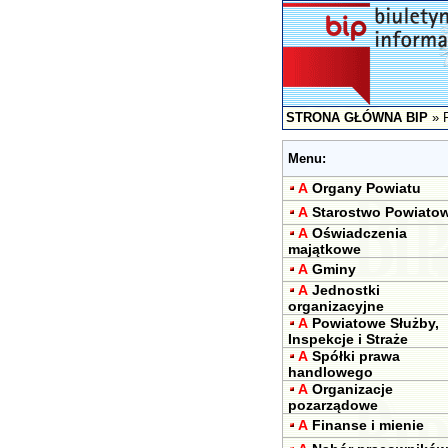
STRONA GŁÓWNA BIP
»
Menu:
A
Organy Powiatu
A
Starostwo Powiato
A
Oświadczenia
majątkowe
A
Gminy
A
Jednostki
organizacyjne
A
Powiatowe Służby,
Inspekcje i Straże
A
Spółki prawa
handlowego
A
Organizacje
pozarządowe
A
Finanse i mienie