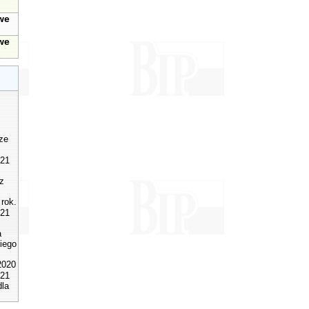
u
we
we
rze
021
z
rok.
021
a
iego
2020
021
dla