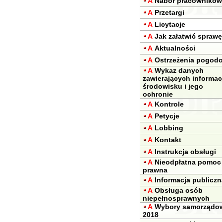
A
Nabór pracowników
A
Przetargi
A
Licytacje
A
Jak załatwić sprawę
A
Aktualności
A
Ostrzeżenia pogod
A
Wykaz danych
zawierających informac
środowisku i jego
ochronie
A
Kontrole
A
Petycje
A
Lobbing
A
Kontakt
A
Instrukcja obsługi
A
Nieodpłatna pomoc
prawna
A
Informacja publiczn
A
Obsługa osób
niepełnosprawnych
A
Wybory samorządo
2018