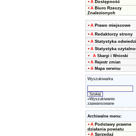
A
Dostępność
A
Biuro Rzeczy
Znalezionych
A
Prawo miejscowe
A
Redaktorzy strony
A
Statystyka odwiedz
A
Statystyka czytalno
A
Skargi i Wnioski
A
Rejestr zmian
A
Mapa serwisu
Wyszukiwarka
»
Wyszukiwanie
zaawansowane
Archiwalne menu:
A
Podstawy prawne
działania powiatu
A
Sprzedaż