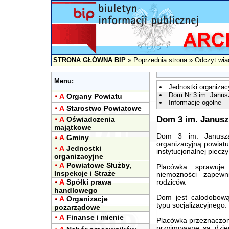
STRONA GŁÓWNA BIP
»
Poprzednia strona
» Odczyt wia
Menu:
Jednostki organizac
Dom Nr 3 im. Janus
A
Organy Powiatu
Informacje ogólne
A
Starostwo Powiatowe
Dom 3 im. Janusz
A
Oświadczenia
majątkowe
Dom 3 im. Janusza
A
Gminy
organizacyjną powiatu
A
Jednostki
instytucjonalnej pieczy
organizacyjne
A
Powiatowe Służby,
Placówka sprawuj
Inspekcje i Straże
niemożności zapewn
A
Spółki prawa
rodziców.
handlowego
Dom jest całodobow
A
Organizacje
typu socjalizacyjnego.
pozarządowe
A
Finanse i mienie
Placówka przeznaczon
przyjmowane są dziec