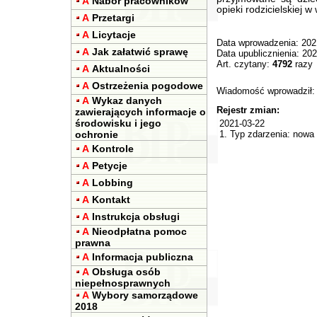
A
Nabór pracowników
opieki rodzicielskiej w
A
Przetargi
A
Licytacje
Data wprowadzenia: 202
A
Jak załatwić sprawę
Data upublicznienia: 20
Art. czytany:
4792
razy
A
Aktualności
A
Ostrzeżenia pogodowe
Wiadomość wprowadził
A
Wykaz danych
Rejestr zmian:
zawierających informacje o
środowisku i jego
2021-03-22
ochronie
1. Typ zdarzenia: now
A
Kontrole
A
Petycje
A
Lobbing
A
Kontakt
A
Instrukcja obsługi
A
Nieodpłatna pomoc
prawna
A
Informacja publiczna
A
Obsługa osób
niepełnosprawnych
A
Wybory samorządowe
2018