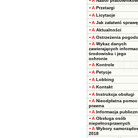
A
Nabór pracowników
A
Przetargi
A
Licytacje
A
Jak załatwić sprawę
A
Aktualności
A
Ostrzeżenia pogod
A
Wykaz danych
zawierających informac
środowisku i jego
ochronie
A
Kontrole
A
Petycje
A
Lobbing
A
Kontakt
A
Instrukcja obsługi
A
Nieodpłatna pomoc
prawna
A
Informacja publiczn
A
Obsługa osób
niepełnosprawnych
A
Wybory samorządo
2018