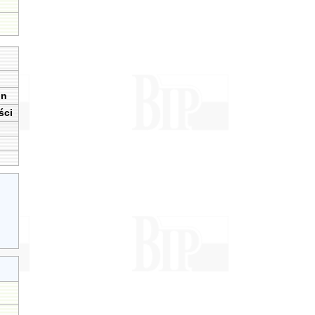
in
ści