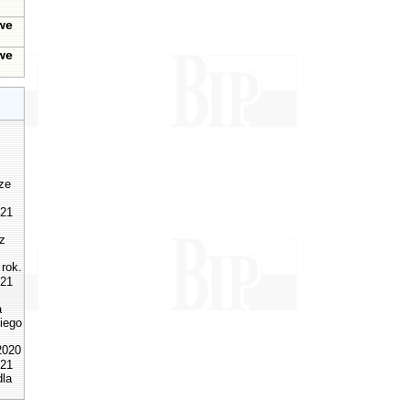
u
we
we
rze
021
z
rok.
021
a
iego
2020
021
dla