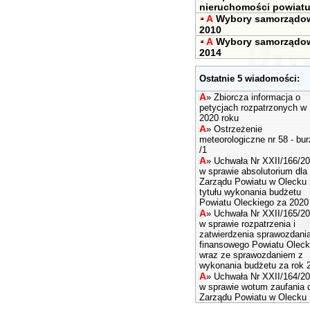
nieruchomości powiat
A
Wybory samorządo
2010
A
Wybory samorządo
2014
Ostatnie 5 wiadomości:
A
»
Zbiorcza informacja o
petycjach rozpatrzonych w
2020 roku
A
»
Ostrzeżenie
meteorologiczne nr 58 - bu
/1
A
»
Uchwała Nr XXII/166/2
w sprawie absolutorium dla
Zarządu Powiatu w Olecku 
tytułu wykonania budżetu
Powiatu Oleckiego za 2020 
A
»
Uchwała Nr XXII/165/2
w sprawie rozpatrzenia i
zatwierdzenia sprawozdani
finansowego Powiatu Oleck
wraz ze sprawozdaniem z
wykonania budżetu za rok 
A
»
Uchwała Nr XXII/164/2
w sprawie wotum zaufania 
Zarządu Powiatu w Olecku