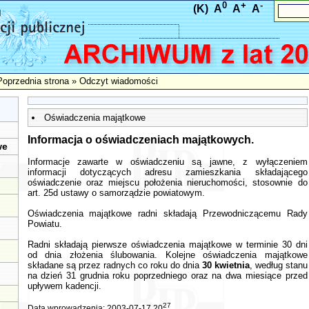
0
+
-
(K)
A
A
A
Poprzednia strona
» Odczyt wiadomości
Oświadczenia majątkowe
Informacja o oświadczeniach majątkowych.
we
Informacje zawarte w oświadczeniu są jawne, z wyłączeniem
informacji dotyczących adresu zamieszkania składającego
oświadczenie oraz miejscu położenia nieruchomości, stosownie do
art. 25d ustawy o samorządzie powiatowym.
Oświadczenia majątkowe radni składają Przewodniczącemu Rady
Powiatu.
Radni składają pierwsze oświadczenia majątkowe w terminie 30 dni
od dnia złożenia ślubowania. Kolejne oświadczenia majątkowe
składane są przez radnych co roku do dnia
30 kwietnia
, według stanu
na dzień 31 grudnia roku poprzedniego oraz na dwa miesiące przed
upływem kadencji.
27
Data wprowadzenia: 2003-07-17 20