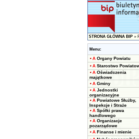
STRONA GŁÓWNA BIP
»
Menu:
A
Organy Powiatu
A
Starostwo Powiato
A
Oświadczenia
majątkowe
A
Gminy
A
Jednostki
organizacyjne
A
Powiatowe Służby,
Inspekcje i Straże
A
Spółki prawa
handlowego
A
Organizacje
pozarządowe
A
Finanse i mienie