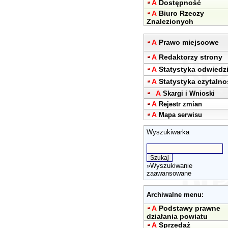
A
Dostępność
A
Biuro Rzeczy
Znalezionych
A
Prawo miejscowe
A
Redaktorzy strony
A
Statystyka odwiedz
A
Statystyka czytalno
A
Skargi i Wnioski
A
Rejestr zmian
A
Mapa serwisu
Wyszukiwarka
»
Wyszukiwanie
zaawansowane
Archiwalne menu:
A
Podstawy prawne
działania powiatu
A
Sprzedaż