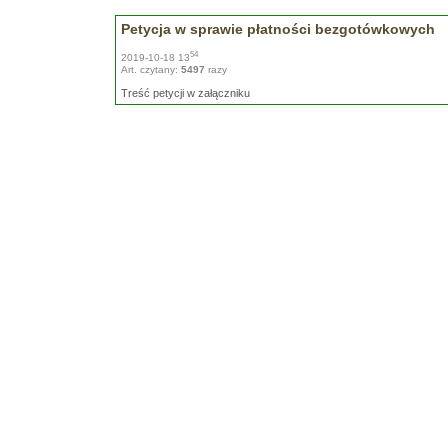
Petycja w sprawie płatności bezgotówkowych
54
2019-10-18 13
Art. czytany:
5497
razy
Treść petycji w załączniku