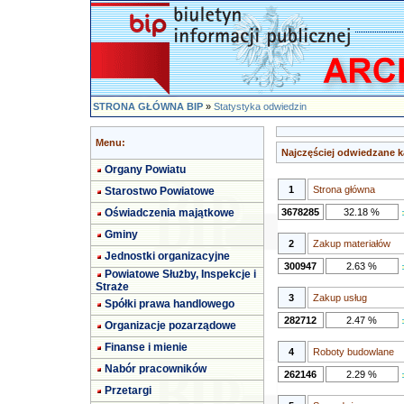
STRONA GŁÓWNA BIP
»
Statystyka odwiedzin
Menu:
Najczęściej odwiedzane k
Organy Powiatu
1
Strona główna
Starostwo Powiatowe
Oświadczenia majątkowe
3678285
32.18 %
Gminy
2
Zakup materiałów
Jednostki organizacyjne
300947
2.63 %
Powiatowe Służby, Inspekcje i
Straże
3
Zakup usług
Spółki prawa handlowego
282712
2.47 %
Organizacje pozarządowe
Finanse i mienie
4
Roboty budowlane
Nabór pracowników
262146
2.29 %
Przetargi