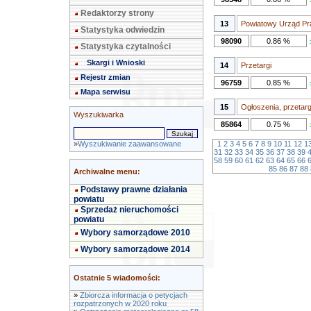
Redaktorzy strony
13
Powiatowy Urząd Pr
Statystyka odwiedzin
98090
0.86 %
Statystyka czytalności
Skargi i Wnioski
14
Przetargi
Rejestr zmian
96759
0.85 %
Mapa serwisu
15
Ogłoszenia, przetarg
Wyszukiwarka
85864
0.75 %
»
Wyszukiwanie zaawansowane
1
2
3
4
5
6
7
8
9
10
11
12
1
31
32
33
34
35
36
37
38
39
58
59
60
61
62
63
64
65
66
85
86
87
88
Archiwalne menu:
Podstawy prawne działania
powiatu
Sprzedaż nieruchomości
powiatu
Wybory samorządowe 2010
Wybory samorządowe 2014
Ostatnie 5 wiadomości:
»
Zbiorcza informacja o petycjach
rozpatrzonych w 2020 roku