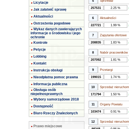
5
Sprzedaż
Licytacje
257531
2.25 %
Jak załatwić sprawę
Aktualności
6
Aktualności
Ostrzeżenia pogodowe
227721
1.99 %
Wykaz danych zawierających
informacje o środowisku i jego
7
Zapytania ofertowe
ochronie
Kontrole
208835
1.83 %
Petycje
8
Nabór pracowników
Lobbing
207092
1.81 %
Kontakt
9
Przetargi
Instrukcja obsługi
Nieodpłatna pomoc prawna
199015
1.74 %
Informacja publiczna
10
Sprzedaż nieruchom
Obsługa osób
niepełnosprawnych
171794
1.50 %
Wybory samorządowe 2018
11
Organy Powiatu
Dostępność
103474
0.91 %
Biuro Rzeczy Znalezionych
12
Sprzedaż nieruchom
Prawo miejscowe
98348
0.86 %