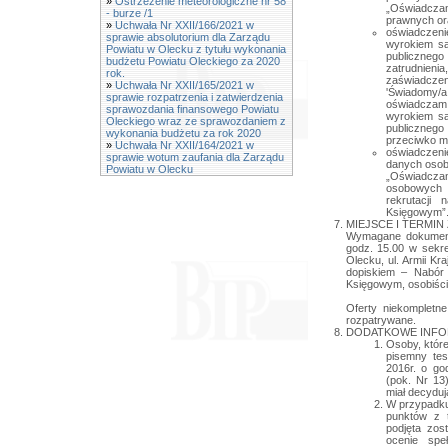
»
Ostrzeżenie meteorologiczne nr 58
„Oświadcz
- burze /1
prawnych ora
»
Uchwała Nr XXII/166/2021 w
oświadczen
sprawie absolutorium dla Zarządu
wyrokiem sa
Powiatu w Olecku z tytułu wykonania
publicznego
budżetu Powiatu Oleckiego za 2020
zatrudnie
rok.
zaświadczen
»
Uchwała Nr XXII/165/2021 w
'Świadomy/a
sprawie rozpatrzenia i zatwierdzenia
oświadcza
sprawozdania finansowego Powiatu
wyrokiem są
Oleckiego wraz ze sprawozdaniem z
publicznego
wykonania budżetu za rok 2020
przeciwko mn
»
Uchwała Nr XXII/164/2021 w
oświadczen
sprawie wotum zaufania dla Zarządu
danych osobo
Powiatu w Olecku
„Oświadczam
osobowych 
rekrutacji
Księgowym”
MIEJSCE I TERMI
Wymagane dokumenty
godz. 15.00 w sekre
Olecku, ul. Armii K
dopiskiem – Nabór
Księgowym, osobiście
Oferty niekompletne
rozpatrywane.
DODATKOWE INFO
Osoby, któr
pisemny tes
2016r. o g
(pok. Nr 13
miał decydu
W przypadku
punktów z t
podjęta zos
ocenie spe