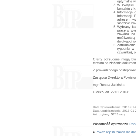
optymalne w
W związku 
kontaktu z k
Informacja 
Informacji
adresem www
siedzibie P
Wybrany kan
pracę w wym
zawarta na
możliwości
dwutygodni
Zatrudnienie
tygodniu w 
czwartku), o
Oferty odrzucone mogą być
terminu na złożenie dokumen
Z prowadzonego postępowani
Zastępca Dyrektora Powiato
mgr Renata Jasińska
Olecko, dn. 22.01.2016r.
Data wprowadzenia: 2016-01-
Data upublicznienia: 2016-01-
Art. czytany:
5745
razy
Wiadomość wprowadził:
Robe
»
Pokaż rejestr zmian dla da