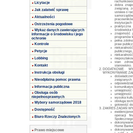
rachunkowo
Licytacje
dobra znaj
związaną z
Jak załatwić sprawę
ustawa o ra
samorządó
Aktualności
pracowników
instytucjach
Ostrzeżenia pogodowe
praktyczn
Wykaz danych zawierających
środowiska W
znajomość 
informacje o środowisku i jego
programów k
ochronie
pełna zdoln
Kontrole
praw publicz
niekaralno
Petycje
publicznego,
niekaralnoś
Lobbing
nieposzlakow
stan zdrow
Kontakt
stanowisko.
DODATKOWE WY
Instrukcja obsługi
WYKONYWANIE ZAD
doświadcze
Nieodpłatna pomoc prawna
związanych 
odpowiedzia
Informacja publiczna
komunikaty
umiejętność 
Obsługa osób
umiejętność 
niepełnosprawnych
wysoka kultu
obsługa tec
Wybory samorządowe 2018
gotowość do u
ZAKRES ZADAŃ W
Dostępność
ewidencjon
operacji f
Biuro Rzeczy Znalezionych
Społecznego 
dokonywanie
Home Banki
dokonywanie
Prawo miejscowe