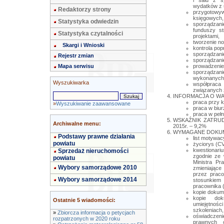
i sald z 
wydatków z 
Redaktorzy strony
przygotow
księgowych,
Statystyka odwiedzin
sporządzan
funduszy st
Statystyka czytalności
projektami,
tworzenie n
Skargi i Wnioski
kontrola pop
sporządzani
Rejestr zmian
sporządzani
Mapa serwisu
prowadzenie
sporządzan
wykonanych
Wyszukiwarka
współpraca
związanych 
INFORMACJA O WA
praca przy 
»
Wyszukiwanie zaawansowane
praca w biur
praca w peł
WSKAŹNIK ZATRUD
Archiwalne menu:
2015r. – 9,2%
WYMAGANE DOKUM
Podstawy prawne działania
list motywac
powiatu
życiorys (CV
kwestionariu
Sprzedaż nieruchomości
zgodnie ze
powiatu
Ministra Pr
Wybory samorządowe 2010
zmieniając
przez prac
Wybory samorządowe 2014
stosunkiem
pracownika (
kopie dokum
kopie dok
Ostatnie 5 wiadomości:
umiejętno
szkoleniach, 
»
Zbiorcza informacja o petycjach
oświadczeni
rozpatrzonych w 2020 roku
prawnych 