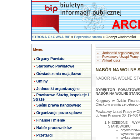
STRONA GŁÓWNA BIP
»
Poprzednia strona
» Odczyt wiadomości
Menu:
Jednostki organizacyjne
Powiatowy Urząd Pracy
Organy Powiatu
Aktualności
Starostwo Powiatowe
NABÓR NA WOLNE 
Oświadczenia majątkowe
NABÓR NA WOLNE ST
Gminy
Jednostki organizacyjne
DYREKTOR POWIATOW
NABÓR NA WOLNE STANO
Powiatowe Służby, Inspekcje i
Straże
Księgowy w Dziale Finan
Olecku w wymiarze pełnego e
Spółki prawa handlowego
Powiatowy Urząd Pracy w Ol
Organizacje pozarządowe
ul. Armii Krajowej 30, 19-400
Finanse i mienie
NIEZBĘDNE WY
STANOWISKU:
Nabór pracowników
obywatels
wystarczają
Przetargi
wykształce