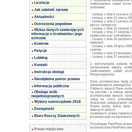
1. wypełnienia obowiązków 
Licytacje
realizowaniem zadań przez
podstawie:
Jak załatwić sprawę
- Ustawy z dnia 5 czerwca 1
Aktualności
- Ustawy z dnia 12 marca 20
- Ustawy z dnia 9 czerwca 20
Ostrzeżenia pogodowe
pieczy zastępczej
- Ustawy z dnia 19 sierpnia 
Wykaz danych zawierających
- Ustawy z dnia 27 sierpnia 19
informacje o środowisku i jego
społecznej oraz zatrudniani
ochronie
- Ustawy z dnia 26 paździer
nieletnich
Kontrole
- Ustawy z dnia 29 lipca 200
rodzinie
Petycje
- Ustawy z dnia 21 listopad
- Ustawy z dnia 27 sierpnia 2
Lobbing
2. wykonywania zadania re
Kontakt
sprawowania władzy publi
realizowaniem zadań prz
Instrukcja obsługi
Rozporządzenia;
Nieodpłatna pomoc prawna
Dane przetwarzane będą p
administratorze obowiązków,
Informacja publiczna
Odbiorcy danych Dane osob
Obsługa osób
na zlecenie i w imieniu adm
przetwarzania danych oso
niepełnosprawnych
usług na rzecz pracodawc
Wybory samorządowe 2018
drukarskie, usługi prawne i 
Prawa osoby, której dane
Dostępność
własnych danych
osobowych, prawo żądania ic
Biuro Rzeczy Znalezionych
przetwarzania na warunkach
Przysługuje Pani/Panu prawo
przetwarzania Pani/Pana da
Prawo miejscowe