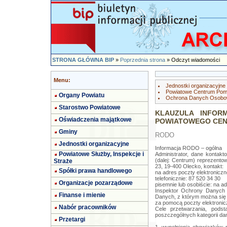
STRONA GŁÓWNA BIP
»
Poprzednia strona
» Odczyt wiadomości
Menu:
Jednostki organizacyjne
Powiatowe Centrum Pom
Organy Powiatu
Ochrona Danych Osob
Starostwo Powiatowe
KLAUZULA INFOR
Oświadczenia majątkowe
POWIATOWEGO CEN
Gminy
RODO
Jednostki organizacyjne
Informacja RODO – ogólna
Powiatowe Służby, Inspekcje i
Administrator, dane konta
(dalej: Centrum) reprezento
Straże
23, 19-400 Olecko, kontakt:
Spółki prawa handlowego
na adres poczty elektroniczn
telefonicznie: 87 520 34 30
Organizacje pozarządowe
pisemnie lub osobiście: na 
Inspektor Ochrony Danych
Finanse i mienie
Danych, z którym można się
za pomocą poczty elektronic
Nabór pracowników
Cele przetwarzania, pods
poszczególnych kategorii d
Przetargi