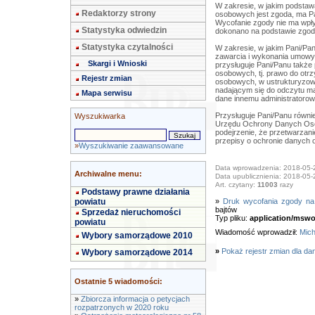
W zakresie, w jakim podstaw
Redaktorzy strony
osobowych jest zgoda, ma P
Wycofanie zgody nie ma wpł
Statystyka odwiedzin
dokonano na podstawie zgody
Statystyka czytalności
W zakresie, w jakim Pani/Pa
zawarcia i wykonania umowy
Skargi i Wnioski
przysługuje Pani/Panu także
osobowych, tj. prawo do otr
Rejestr zmian
osobowych, w ustrukturyzo
nadającym się do odczytu m
Mapa serwisu
dane innemu administratorow
Przysługuje Pani/Panu równi
Wyszukiwarka
Urzędu Ochrony Danych Osob
podejrzenie, że przetwarza
przepisy o ochronie danych
»
Wyszukiwanie zaawansowane
Data wprowadzenia: 2018-05-
Archiwalne menu:
Data upublicznienia: 2018-05-
Art. czytany:
11003
razy
Podstawy prawne działania
powiatu
»
Druk wycofania zgody na
bajtów
Sprzedaż nieruchomości
Typ pliku:
application/mswo
powiatu
Wiadomość wprowadził:
Mich
Wybory samorządowe 2010
»
Pokaż rejestr zmian dla da
Wybory samorządowe 2014
Ostatnie 5 wiadomości:
»
Zbiorcza informacja o petycjach
rozpatrzonych w 2020 roku