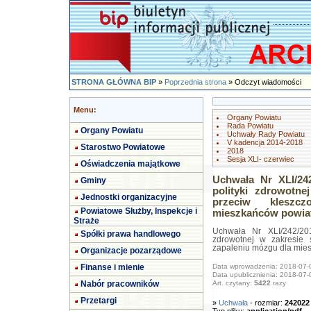
STRONA GŁÓWNA BIP
»
Poprzednia strona
» Odczyt wiadomości
Menu:
Organy Powiatu
Rada Powiatu
Organy Powiatu
Uchwały Rady Powiatu
V kadencja 2014-2018
Starostwo Powiatowe
2018
Sesja XLI- czerwiec
Oświadczenia majątkowe
Uchwała Nr XLI/24
Gminy
polityki zdrowotn
Jednostki organizacyjne
przeciw kleszc
Powiatowe Służby, Inspekcje i
mieszkańców powiatu
Straże
Uchwała Nr XLI/242/20
Spółki prawa handlowego
zdrowotnej w zakresie 
zapaleniu mózgu dla mies
Organizacje pozarządowe
Finanse i mienie
Data wprowadzenia: 2018-07-
Data upublicznienia: 2018-07-
Nabór pracowników
Art. czytany:
5422
razy
Przetargi
»
Uchwała
- rozmiar:
242022