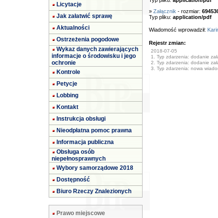
Typ pliku:
application/pdf
Licytacje
»
Załącznik
- rozmiar:
69453
Jak załatwić sprawę
Typ pliku:
application/pdf
Aktualności
Wiadomość wprowadził:
Kari
Ostrzeżenia pogodowe
Rejestr zmian:
Wykaz danych zawierających
2018-07-05
informacje o środowisku i jego
1. Typ zdarzenia: dodanie załą
ochronie
2. Typ zdarzenia: dodanie załą
3. Typ zdarzenia: nowa wiad
Kontrole
Petycje
Lobbing
Kontakt
Instrukcja obsługi
Nieodpłatna pomoc prawna
Informacja publiczna
Obsługa osób
niepełnosprawnych
Wybory samorządowe 2018
Dostępność
Biuro Rzeczy Znalezionych
Prawo miejscowe