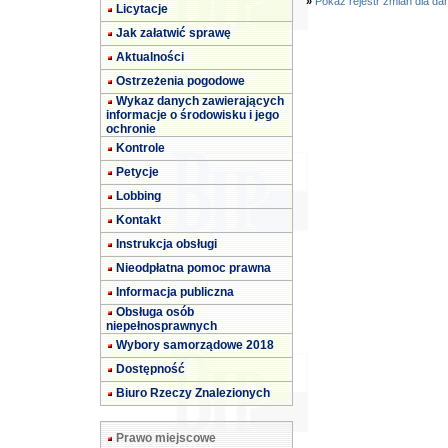
»
Pokaż rejestr zmian dla da
Licytacje
Jak załatwić sprawę
Aktualności
Ostrzeżenia pogodowe
Wykaz danych zawierających
informacje o środowisku i jego
ochronie
Kontrole
Petycje
Lobbing
Kontakt
Instrukcja obsługi
Nieodpłatna pomoc prawna
Informacja publiczna
Obsługa osób
niepełnosprawnych
Wybory samorządowe 2018
Dostępność
Biuro Rzeczy Znalezionych
Prawo miejscowe