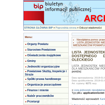
STRONA GŁÓWNA BIP
»
Poprzednia strona
» Odczyt wiadomości
Menu:
Nieodpłatna pomoc praw
LISTA JEDNOSTEK N
Organy Powiatu
MIESZKAŃCÓW POWIATU
Starostwo Powiatowe
LISTA JEDNOSTE
Oświadczenia majątkowe
DOSTĘPNEGO 
OLECKIEGO
Gminy
LISTA JEDNOSTEK NI
Jednostki organizacyjne
DLA MIESZKAŃCÓW PO
Powiatowe Służby, Inspekcje i
poniżej
Straże
Data wprowadzenia: 2019-01-
Spółki prawa handlowego
Data upublicznienia: 2019-01-
Art. czytany:
6271
razy
Organizacje pozarządowe
Finanse i mienie
»
Lista jednostek nieodpłatn
Typ pliku:
application/octet
Nabór pracowników
Wiadomość wprowadził:
Kari
Przetargi