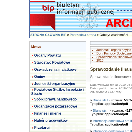
STRONA GŁÓWNA BIP
»
Poprzednia strona
» Odczyt wiadomości
Menu:
Jednostki organizacyjne
Dom Pomocy Społecznej
Organy Powiatu
Sprawozdania finansowe
2018
Starostwo Powiatowe
Sprawozdanie finan
Oświadczenia majątkowe
Gminy
Sprawozdanie finansowe z
Jednostki organizacyjne
Data wprowadzenia: 2019-05-
Data upublicznienia: 2019-05-
Powiatowe Służby, Inspekcje i
Art. czytany:
6227
razy
Straże
Spółki prawa handlowego
»
Bilans str.1
- rozmiar:
5052
Typ pliku:
application/pdf
Organizacje pozarządowe
»
Bilans str. II
- rozmiar:
4227
Finanse i mienie
Typ pliku:
application/pdf
Nabór pracowników
»
informacja dodatkowa str. II
Typ pliku:
application/pdf
Przetargi
»
informacja dodatkowa str. II