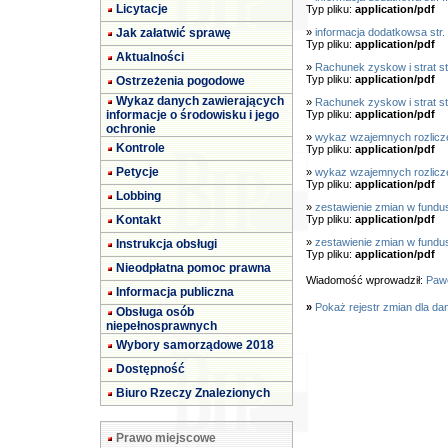
Licytacje
Typ pliku:
application/pdf
Jak załatwić sprawę
»
informacja dodatkowsa str. 
Typ pliku:
application/pdf
Aktualności
»
Rachunek zyskow i strat str
Typ pliku:
application/pdf
Ostrzeżenia pogodowe
Wykaz danych zawierających
»
Rachunek zyskow i strat str
informacje o środowisku i jego
Typ pliku:
application/pdf
ochronie
»
wykaz wzajemnych rozliczeń
Kontrole
Typ pliku:
application/pdf
Petycje
»
wykaz wzajemnych rozliczeń
Typ pliku:
application/pdf
Lobbing
»
zestawienie zmian w fundusz
Kontakt
Typ pliku:
application/pdf
»
zestawienie zmian w funduszu
Instrukcja obsługi
Typ pliku:
application/pdf
Nieodpłatna pomoc prawna
Wiadomość wprowadził:
Pawe
Informacja publiczna
»
Pokaż rejestr zmian dla da
Obsługa osób
niepełnosprawnych
Wybory samorządowe 2018
Dostępność
Biuro Rzeczy Znalezionych
Prawo miejscowe