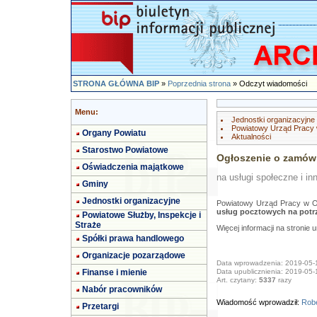
STRONA GŁÓWNA BIP
»
Poprzednia strona
» Odczyt wiadomości
Menu:
Jednostki organizacyjne
Powiatowy Urząd Pracy
Organy Powiatu
Aktualności
Starostwo Powiatowe
Ogłoszenie o zamów
Oświadczenia majątkowe
na usługi społeczne i in
Gminy
Jednostki organizacyjne
Powiatowy Urząd Pracy w Ol
usług pocztowych na potr
Powiatowe Służby, Inspekcje i
Straże
Więcej informacji na stronie 
Spółki prawa handlowego
Organizacje pozarządowe
Data wprowadzenia: 2019-05-
Finanse i mienie
Data upublicznienia: 2019-05-
Art. czytany:
5337
razy
Nabór pracowników
Wiadomość wprowadził:
Robe
Przetargi