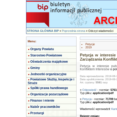
STRONA GŁÓWNA BIP
»
Poprzednia strona
» Odczyt wiadomości
Menu:
Petycje
2019
Organy Powiatu
Petycja w interesi
Starostwo Powiatowe
Zarządzania Konflik
Oświadczenia majątkowe
Petycja w interesie pub
Gminy
Konfliktem Interesów
o po
Jednostki organizacyjne
Data wprowadzenia: 2019-08-
Powiatowe Służby, Inspekcje i
Data upublicznienia: 2019-08-
Art. czytany:
5581
razy
Straże
Spółki prawa handlowego
»
Odpowiedź
- rozmiar:
5761
Typ pliku:
application/pdf
Organizacje pozarządowe
»
Petycja
- rozmiar:
71709
ba
Finanse i mienie
Typ pliku:
application/pdf
Nabór pracowników
Wiadomość wprowadził:
Kari
Przetargi
Rejestr zmian: