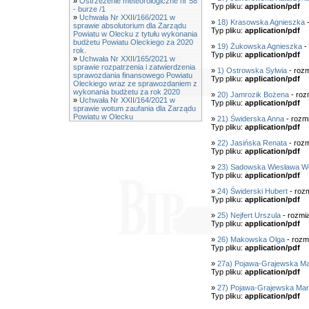
»
Ostrzeżenie meteorologiczne nr 58
Typ pliku:
application/pdf
- burze /1
»
Uchwała Nr XXII/166/2021 w
»
18) Krasowska Agnieszka
-
sprawie absolutorium dla Zarządu
Typ pliku:
application/pdf
Powiatu w Olecku z tytułu wykonania
budżetu Powiatu Oleckiego za 2020
»
19) Żukowska Agnieszka
-
rok.
Typ pliku:
application/pdf
»
Uchwała Nr XXII/165/2021 w
sprawie rozpatrzenia i zatwierdzenia
»
1) Ostrowska Sylwia
- rozm
sprawozdania finansowego Powiatu
Typ pliku:
application/pdf
Oleckiego wraz ze sprawozdaniem z
wykonania budżetu za rok 2020
»
20) Jamrozik Bożena
- roz
»
Uchwała Nr XXII/164/2021 w
Typ pliku:
application/pdf
sprawie wotum zaufania dla Zarządu
Powiatu w Olecku
»
21) Świderska Anna
- rozm
Typ pliku:
application/pdf
»
22) Jasińska Renata
- rozm
Typ pliku:
application/pdf
»
23) Sadowska Wiesława W
Typ pliku:
application/pdf
»
24) Świderski Hubert
- roz
Typ pliku:
application/pdf
»
25) Nejfert Urszula
- rozmi
Typ pliku:
application/pdf
»
26) Makowska Olga
- rozm
Typ pliku:
application/pdf
»
27a) Pojawa-Grajewska Ma
Typ pliku:
application/pdf
»
27) Pojawa-Grajewska Ma
Typ pliku:
application/pdf