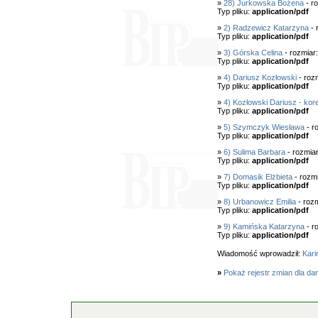
»
28) Jurkowska Bożena
- r
Typ pliku:
application/pdf
»
2) Radzewicz Katarzyna
- 
Typ pliku:
application/pdf
»
3) Górska Celina
- rozmiar
Typ pliku:
application/pdf
»
4) Dariusz Kozłowski
- roz
Typ pliku:
application/pdf
»
4) Kozłowski Dariusz - kor
Typ pliku:
application/pdf
»
5) Szymczyk Wiesława
- r
Typ pliku:
application/pdf
»
6) Sulima Barbara
- rozmia
Typ pliku:
application/pdf
»
7) Domasik Elżbieta
- rozm
Typ pliku:
application/pdf
»
8) Urbanowicz Emilia
- roz
Typ pliku:
application/pdf
»
9) Kamińska Katarzyna
- r
Typ pliku:
application/pdf
Wiadomość wprowadził:
Kari
»
Pokaż rejestr zmian dla da