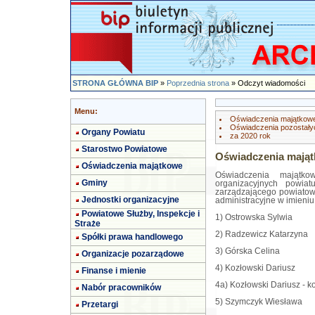
STRONA GŁÓWNA BIP
»
Poprzednia strona
» Odczyt wiadomości
Menu:
Oświadczenia majątkow
Oświadczenia pozostały
Organy Powiatu
za 2020 rok
Starostwo Powiatowe
Oświadczenia mają
Oświadczenia majątkowe
Oświadczenia majątk
Gminy
organizacyjnych powia
zarządzającego powiatow
Jednostki organizacyjne
administracyjne w imieniu 
Powiatowe Służby, Inspekcje i
1) Ostrowska Sylwia
Straże
2) Radzewicz Katarzyna
Spółki prawa handlowego
3) Górska Celina
Organizacje pozarządowe
4) Kozłowski Dariusz
Finanse i mienie
4a) Kozłowski Dariusz - k
Nabór pracowników
5) Szymczyk Wiesława
Przetargi