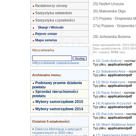
25) Nejfert Urszula
Redaktorzy strony
26) Makowska Olga
Statystyka odwiedzin
27) Pojawa - Grajewska 
Statystyka czytalności
27a) Pojawa - Grajewska 
Skargi i Wnioski
Rejestr zmian
28) Jurkowska Bożena
Mapa serwisu
Data wprowadzenia: 2021-06-
Data upublicznienia: 2021-06-
Wyszukiwarka
Art. czytany:
5762
razy
»
10) Gorlo Andrzej
- rozmiar
»
Wyszukiwanie zaawansowane
Typ pliku:
application/pdf
»
11) Sobolewski Artur
- rozm
Archiwalne menu:
Typ pliku:
application/pdf
»
12) Mróz Katarzyna
- rozm
Podstawy prawne działania
Typ pliku:
application/pdf
powiatu
Sprzedaż nieruchomości
»
13) Racis Robert
- rozmiar
powiatu
Typ pliku:
application/pdf
Wybory samorządowe 2010
»
14) Krajewski Krzysztof
- r
Typ pliku:
application/pdf
Wybory samorządowe 2014
»
15) Raczyło Iwona
- rozmia
Typ pliku:
application/pdf
Ostatnie 5 wiadomości:
»
16) Mnich Waldemar Adam
Typ pliku:
application/pdf
»
Zbiorcza informacja o petycjach
rozpatrzonych w 2020 roku
»
17) Jaworowska Katarzyna 