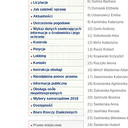
6) Sulima Barbara
Licytacje
7) Domasik Elżbieta
Jak załatwić sprawę
8) Urbanowicz Emilia
Aktualności
9) Kamińska Katarzyna
Ostrzeżenia pogodowe
Wykaz danych zawierających
10) Gorlo Andrzej
informacje o środowisku i jego
11) Sobolewski Artur
ochronie
Kontrole
12) Mróz Katarzyna
Petycje
13) Racis Robert
Lobbing
14) Krajewski Krzysztof
Kontakt
15) Raczyło Iwona
Instrukcja obsługi
16) Mnich Waldemar Ada
Nieodpłatna pomoc prawna
17) Jaworowska Katarzyna
Informacja publiczna
18) Krasowska Agnieszka
Obsługa osób
19) Żukowska Agnieszka
niepełnosprawnych
20) Jamrozik Bożena
Wybory samorządowe 2018
21) Świderska Anna
Dostępność
22) Jasińska Renata
Biuro Rzeczy Znalezionych
23) Sadowska Wiesława 
Prawo miejscowe
24) Świderski Hubert