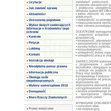
Licytacje
zamówień publicznych, 
przepisów ubezpieczeń s
Jak załatwić sprawę
• praktyczna umiejętno
Windows (pakiet MS Office,
Aktualności
• pełna zdolność do czy
publicznych;
Ostrzeżenia pogodowe
• niekaralność za przestę
• nieposzlakowana opinia
Wykaz danych zawierających
• stan zdrowia pozwalając
informacje o środowisku i jego
ochronie
DODATKOWE wymagania 
• znajomość przepisów r
Kontrole
gospodarczej,
• kreatywność, odpowiedz
Petycje
• samodzielność w działan
• wysoka kultura osobista,
Lobbing
• komunikatywność,
• umiejętność dobrej organ
Kontakt
• umiejętność pracy w zes
Instrukcja obsługi
ZAKRES ZADAŃ wykonywa
• przyjmowanie i opin
Nieodpłatna pomoc prawna
bezrobotne, ubiegające si
o dotacje na podjęcie d
Informacja publiczna
Pracy oraz środków
Europejskiego Funduszu 
Obsługa osób
• przyjmowanie od praco
niepełnosprawnych
wyposażenia lub
Wybory samorządowe 2018
doposażenia stanowisk p
• przygotowywanie umów i
Dostępność
• analiza prawidłowego p
• sporządzanie okres
Biuro Rzeczy Znalezionych
wykonanych zadań.
WYMAGANE DOKUMENT
• curriculum vitae,
Prawo miejscowe
• list motywacyjny,