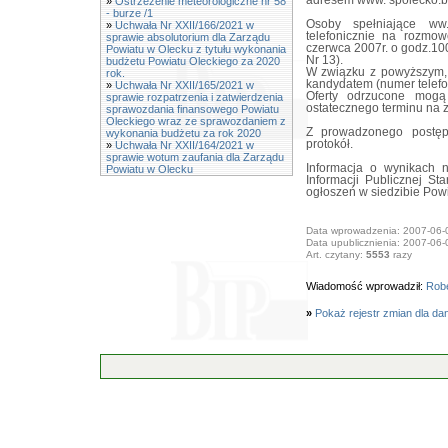
adresem www. spolecko.bi
»
Ostrzeżenie meteorologiczne nr 58
- burze /1
Osoby spełniające ww.
»
Uchwała Nr XXII/166/2021 w
telefonicznie na rozmow
sprawie absolutorium dla Zarządu
czerwca 2007r. o godz.10
Powiatu w Olecku z tytułu wykonania
Nr 13).
budżetu Powiatu Oleckiego za 2020
W związku z powyższym, 
rok.
kandydatem (numer telefo
»
Uchwała Nr XXII/165/2021 w
Oferty odrzucone mogą
sprawie rozpatrzenia i zatwierdzenia
ostatecznego terminu na 
sprawozdania finansowego Powiatu
Oleckiego wraz ze sprawozdaniem z
Z prowadzonego postęp
wykonania budżetu za rok 2020
protokół.
»
Uchwała Nr XXII/164/2021 w
sprawie wotum zaufania dla Zarządu
Informacja o wynikach 
Powiatu w Olecku
Informacji Publicznej S
ogłoszeń w siedzibie Pow
Data wprowadzenia: 2007-06-
Data upublicznienia: 2007-06-
Art. czytany:
5553
razy
Wiadomość wprowadził:
Robe
»
Pokaż rejestr zmian dla da