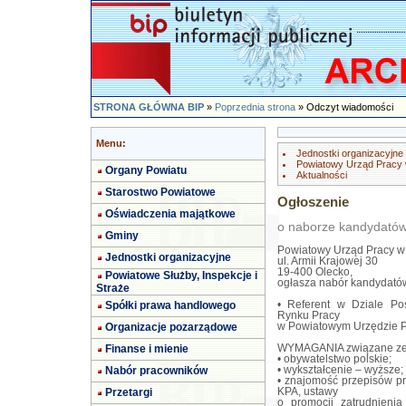
STRONA GŁÓWNA BIP
»
Poprzednia strona
» Odczyt wiadomości
Menu:
Jednostki organizacyjne
Powiatowy Urząd Pracy
Organy Powiatu
Aktualności
Starostwo Powiatowe
Ogłoszenie
Oświadczenia majątkowe
o naborze kandydatów
Gminy
Powiatowy Urząd Pracy w
Jednostki organizacyjne
ul. Armii Krajowej 30
19-400 Olecko,
Powiatowe Służby, Inspekcje i
ogłasza nabór kandydatów
Straże
Spółki prawa handlowego
• Referent w Dziale Poś
Rynku Pracy
Organizacje pozarządowe
w Powiatowym Urzędzie P
Finanse i mienie
WYMAGANIA związane ze 
• obywatelstwo polskie;
Nabór pracowników
• wykształcenie – wyższe;
• znajomość przepisów p
Przetargi
KPA, ustawy
o promocji zatrudnienia