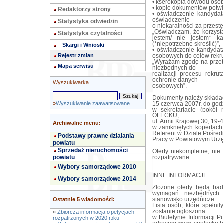
• kserokopia dowodu osob
• kopie dokumentów potwi
Redaktorzy strony
• oświadczenie kandydat
oświadczenie
Statystyka odwiedzin
o niekaralności za przest
„Oświadczam, że korzysta
Statystyka czytalności
jestem/ nie jestem* k
(*niepotrzebne skreślić)”,
Skargi i Wnioski
• oświadczenie kandydat
Rejestr zmian
osobowych do celów rekrut
„Wyrażam zgodę na przet
Mapa serwisu
niezbędnych do
realizacji procesu rekru
ochronie danych
Wyszukiwarka
osobowych”.
Dokumenty należy składać
»
Wyszukiwanie zaawansowane
15 czerwca 2007r. do god
w sekretariacie (po
OLECKU,
ul. Armii Krajowej 30, 19-
Archiwalne menu:
w zamkniętych kopertach
Referent w Dziale Pośred
Podstawy prawne działania
Pracy w Powiatowym Urzę
powiatu
Sprzedaż nieruchomości
Oferty niekompletne, nie
powiatu
rozpatrywane.
Wybory samorządowe 2010
INNE INFORMACJE
Wybory samorządowe 2014
Złożone oferty będą ba
wymagań niezbędnych 
Ostatnie 5 wiadomości:
stanowisko urzędnicze.
Lista osób, które spełn
zostanie ogłoszona
»
Zbiorcza informacja o petycjach
w Biuletynie Informacji 
rozpatrzonych w 2020 roku