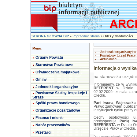
STRONA GŁÓWNA BIP
»
Poprzednia strona
» Odczyt wiadomości
Menu:
Jednostki organizacyjne
Powiatowy Urząd Pracy
Organy Powiatu
Aktualności
Starostwo Powiatowe
Informacja o wynik
Oświadczenia majątkowe
na stanowisko urzędn
Gminy
Informujemy, że w wynik
Jednostki organizacyjne
REFERENT
w Dziale Or
02.02.2009r. została zat
Powiatowe Służby, Inspekcje i
Olecku.
Straże
Spółki prawa handlowego
Pani Iwona Wojnowska
Prawo zamówień publiczny
Organizacje pozarządowe
instytucjach rynku pracy 
Finanse i mienie
Cechy osobowości uja
predysponują
Panią Iw
Nabór pracowników
REFERENTA
w Dziale Or
Urzędzie Pracy w Olecku.
Przetargi
Data wprowadzenia: 2009-02-