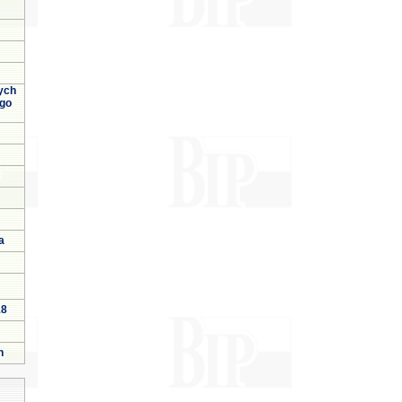
ych
ego
a
18
h