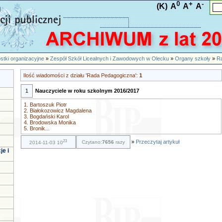
0
+
-
(K)
A
A
A
stki organizacyjne
»
Zespół Szkół Licealnych i Zawodowych w Olecku
»
Organy szkoły
»
R
Ilość wiadomości z działu 'Rada Pedagogiczna':
1
1
Nauczyciele w roku szkolnym 2016/2017
1. Bartoszuk Piotr
2. Białokozowicz Magdalena
3. Bogdański Karol
4. Brodowska Monika
5. Bronik...
23
»
Przeczytaj artykuł
Czytano:
7656
razy
2014-11-03 10
je i