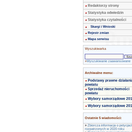
Redaktorzy strony
Statystyka odwiedzin
Statystyka czytalności
Skargi i Wnioski
Rejestr zmian
Mapa serwisu
Wyszukiwarka
»
Wyszukiwanie zaawansowane
Archiwalne menu:
Podstawy prawne działani
powiatu
Sprzedaż nieruchomości
powiatu
Wybory samorządowe 20
Wybory samorządowe 20
Ostatnie 5 wiadomości:
»
Zbiorcza informacja o petycjac
rozpatrzonych w 2020 roku