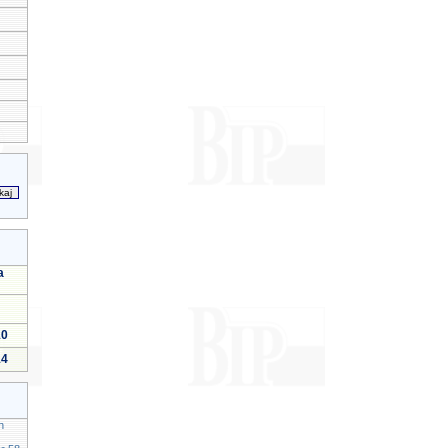
a
10
14
h