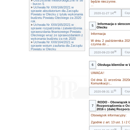
»
Ostrzeżenie meteorologiczne nr 58
będzie nieczynne.
- burze /1
...
»
Uchwała Nr XXII/166/2021 w
sprawie absolutorium dla Zarządu
46
Czy
2020-11-27 14
Powiatu w Olecku z tytułu wykonania
budżetu Powiatu Oleckiego za 2020
rok.
Informacja o skroco
»
Uchwała Nr XXII/165/2021 w
5
Olecku
sprawie rozpatrzenia i zatwierdzenia
sprawozdania finansowego Powiatu
Informacja
Oleckiego wraz ze sprawozdaniem z
wykonania budżetu za rok 2020
W dniu 2 października 202
»
Uchwała Nr XXII/164/2021 w
czynna do ...
sprawie wotum zaufania dla Zarządu
Powiatu w Olecku
36
Czy
2020-09-23 08
6
Obsługa klientów w W
UWAGA !
Od dnia 11 września 2020
Komunikacji i...
55
Czy
2020-08-31 11
RODO - Obowiązek inf
7
Rozporządzenia o Oc
2016 r. (dalej Rozpor
Obowiązek informacyjny:
Zgodnie z art. 13 ust. 1 i 
08