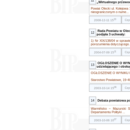
11
„Wirtualnego przewod
Powiat Olecki ul. Kolejowa
nieograniczonym o nume...
23
Czy
2008-12-11 15
Rada Powiatu w Olecku
12
podjęła 3 uchwały:
1) Nr XIX/138/04 w spraw
porozumienia dotyczącego..
11
Czy
2004-07-09 15
OGŁOSZENIE O WYN
13
udzielającego i obsł
OGŁOSZENIE O WYNIKU
Starostwo Powiatowe, 19-400
06
Czy
2003-10-14 15
14
Debata powiatowa po
Warmińsko – Mazurski S
Departamentu Polityki ...
07
Czy
2003-10-06 10