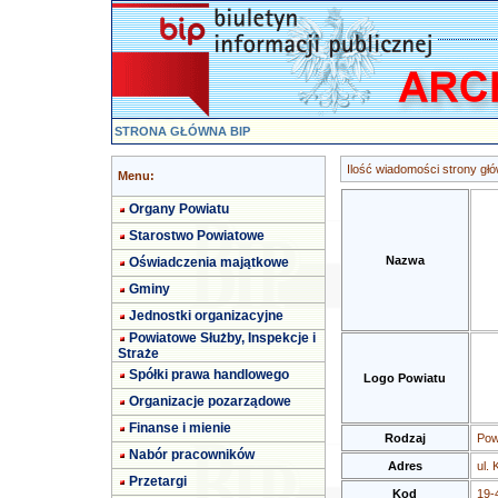
STRONA GŁÓWNA BIP
Ilość wiadomości strony głó
Menu:
Organy Powiatu
Starostwo Powiatowe
Nazwa
Oświadczenia majątkowe
Gminy
Jednostki organizacyjne
Powiatowe Służby, Inspekcje i
Straże
Spółki prawa handlowego
Logo Powiatu
Organizacje pozarządowe
Finanse i mienie
Rodzaj
Pow
Nabór pracowników
Adres
ul. 
Przetargi
Kod
19-