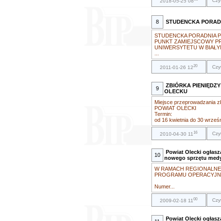
Czy
2018-05-25 08
8
STUDENCKA PORAD
STUDENCKA PORADNIA 
PUNKT ZAMIEJSCOWY P
UNIWERSYTETU W BIAŁ
...
20
Czy
2011-01-26 12
ZBIÓRKA PIENIĘDZ
9
OLECKU
Miejsce przeprowadzania zbi
POWIAT OLECKI
Termin:
od 16 kwietnia do 30 wrześn
16
Czy
2010-04-30 11
Powiat Olecki ogłasz
10
nowego sprzętu medy
W RAMACH REGIONALN
PROGRAMU OPERACYJNEG
Numer...
00
Czy
2009-02-18 11
Powiat Olecki ogłasz