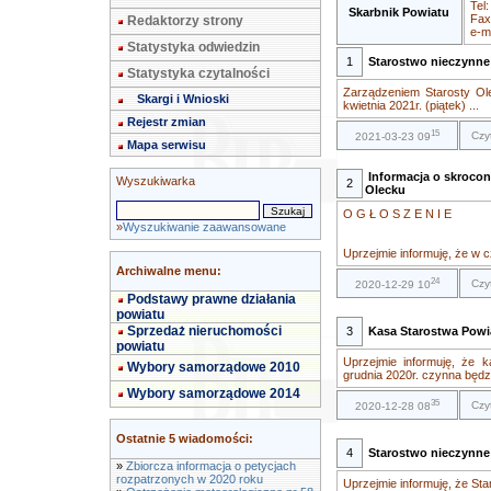
Tel
Skarbnik Powiatu
Fax
Redaktorzy strony
e-m
Statystyka odwiedzin
1
Starostwo nieczynne 
Statystyka czytalności
Zarządzeniem Starosty Ol
Skargi i Wnioski
kwietnia 2021r. (piątek) ...
Rejestr zmian
15
Czy
2021-03-23 09
Mapa serwisu
Informacja o skroco
Wyszukiwarka
2
Olecku
O G Ł O S Z E N I E
»
Wyszukiwanie zaawansowane
Uprzejmie informuję, że w c
Archiwalne menu:
24
Czy
2020-12-29 10
Podstawy prawne działania
powiatu
Sprzedaż nieruchomości
3
Kasa Starostwa Powia
powiatu
Uprzejmie informuję, że
Wybory samorządowe 2010
grudnia 2020r. czynna będzi
Wybory samorządowe 2014
35
Czy
2020-12-28 08
Ostatnie 5 wiadomości:
4
Starostwo nieczynne
»
Zbiorcza informacja o petycjach
rozpatrzonych w 2020 roku
Uprzejmie informuję, że St