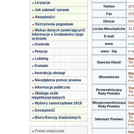
Licytacje
Telefon
(87
Jak załatwić sprawę
Fax
(87
Aktualności
Obszar
874
Ostrzeżenia pogodowe
Liczba Mieszkańców
34 
Wykaz danych zawierających
informacje o środowisku i jego
E-mail
»
st
ochronie
www
»
ww
Kontrole
Petycje
www - bip
»
bi
Lobbing
Mar
Starosta Olecki
Tel
Kontakt
e-m
Instrukcja obsługi
Mar
Wicestarosta
Tel
Nieodpłatna pomoc prawna
e-m
Informacja publiczna
Tom
Przewodniczący
Tel
Obsługa osób
Rady Powiatu
e-m
niepełnosprawnych
Wiceprzewodnicząca
Dan
Wybory samorządowe 2018
Rady Powiatu
e-m
Dostępność
Syl
Biuro Rzeczy Znalezionych
Tel
Sekretarz Powiatu
Fax
e-m
Prawo miejscowe
Kat