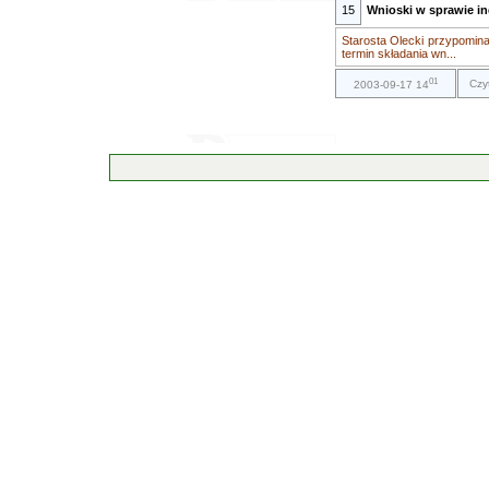
15
Wnioski w sprawie i
Starosta Olecki przypomina
termin składania wn...
01
Czy
2003-09-17 14