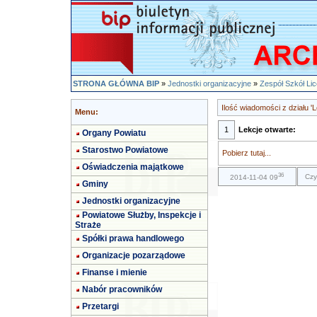
STRONA GŁÓWNA BIP
»
Jednostki organizacyjne
»
Zespół Szkół Li
Ilość wiadomości z działu 'L
Menu:
1
Lekcje otwarte:
Organy Powiatu
Starostwo Powiatowe
Pobierz tutaj...
Oświadczenia majątkowe
36
Czy
2014-11-04 09
Gminy
Jednostki organizacyjne
Powiatowe Służby, Inspekcje i
Straże
Spółki prawa handlowego
Organizacje pozarządowe
Finanse i mienie
Nabór pracowników
Przetargi