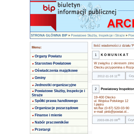
STRONA GŁÓWNA BIP
»
Powiatowe Służby, Inspekcje i Straże
»
Pow
Ilość wiadomości z działu 
Menu:
1
K O M U N I K A T
Organy Powiatu
Starostwo Powiatowe
W związku z okresem zim
Olecku przypomina o Rozp
Oświadczenia majątkowe
43
Czy
2012-11-16 11
Gminy
Jednostki organizacyjne
2
Powiatowy Inspekto
Powiatowe Służby, Inspekcje i
Straże
19-400 Olecko
Spółki prawa handlowego
ul. Wojska Polskiego 12
I piętro
Organizacje pozarządowe
tel./fax (0-87) 520-03-90
e-mail:
pinb@powiat.ol
...
Finanse i mienie
41
Czyt
2003-08-20 08
Nabór pracowników
Przetargi